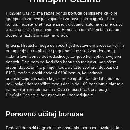
HitnSpin Casino ima razne bonus ponude osmišljene kako bi
igranje bilo zabavnije i vrijednije za nove i stare igrače. Kao
bonus, možete igrati razne igre, uključujući automate, igre uživo
u kasinu i klasične stolne igre. Bonusi su osmišljeni tako da se
dopadnu različitim vrstama igrača.
Igrači iz Hrvatska mogu se veseliti jednostavnom procesu koji im
omogućuje da dobiju ove pogodnosti bez ikakvog dodatnog
rada. Glavni bonus dobrodošlice je za ljude koji uplate svoj prvi
depozit. Daje vam velikodušan bonus za utakmicu na vašem
prvom depozitu. Na primjer, kada uplatite svoj prvi depozit od
€100, možete dobiti dodatni €100 bonus, koji odmah
udvostručuje vaš saldo koji se može igrati. Kao dodatni bonus,
neki paketi dobrodošlice mogu doći s do 100 besplatnih okretaja
na popularnim automatima. Ovo će učiniti vaš prvi posjet
HitnSpin Casino super zabavnim i nagrađujućim.
Ponovno učitaj bonuse
Redoviti depoziti nagrađuju se postotnim bonusom svaki tjedan