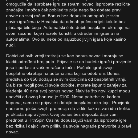
omogućila da isprobate igru za stvarni novac, isprobate različite
značajke i možda čak pobijedite prije nego što dodate pravi
novac na svoj račun. Bonus bez depozita omogućuje svim
novim igračima iz Hrvatska da odmah počnu vrtjeti kolute bez
plaćanja bilo čega. Automatski ćete dobiti besplatne okretaje na
svom računu, koje možete koristiti u određenim igrama na
automatima. Ovo su neke od najuzbudljivijih igara koje kasino
nudi.
Dobici od ovih vrtnji tretiraju se kao bonus novac i moraju se
kladiti određeni broj puta. Prijavite se da budete igrač i provjerite
jesu li podaci o vašem računu točni. Počnite igrati svoje
besplatne okretaje na automatima koji su odobreni. Bonus
sredstva do €50 dodaju se svim dobicima od besplatnih vrtnji.
Da biste mogli povući svoje dobitke, morate ispuniti zahtjev za
klađenje 40 x na svoj bonus novac. Najviše što novi kupci mogu
unovčiti od ovog bonusa je €100. Nema potrebe za kodom
kupona; samo se prijavite i dobijte besplatne okretaje. Provjerite
nadzornu ploču svojih promocija da vidite kako stvari idu i koliko
je oklada napravljeno. Ovaj bonus bez depozita daje vam
prednost u HitnSpin Casinu dopuštajući vam da isprobate igre
bez rizika i dajući vam priliku da svoje nagrade pretvorite u pravi
novac.