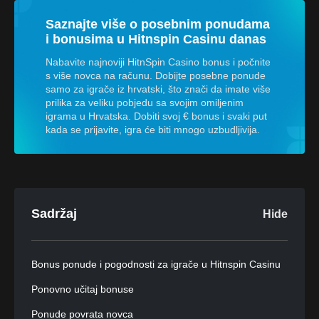
Saznajte više o posebnim ponudama
i bonusima u Hitnspin Casinu danas
Nabavite najnoviji HitnSpin Casino bonus i počnite
s više novca na računu. Dobijte posebne ponude
samo za igrače iz hrvatski, što znači da imate više
prilika za veliku pobjedu sa svojim omiljenim
igrama u Hrvatska. Dobiti svoj € bonus i svaki put
kada se prijavite, igra će biti mnogo uzbudljivija.
Sadržaj
Hide
Bonus ponude i pogodnosti za igrače u Hitnspin Casinu
Ponovno učitaj bonuse
Ponude povrata novca