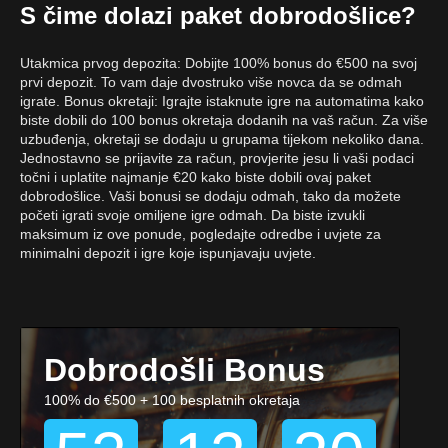
S čime dolazi paket dobrodošlice?
Utakmica prvog depozita: Dobijte 100% bonus do €500 na svoj
prvi depozit. To vam daje dvostruko više novca da se odmah
igrate. Bonus okretaji: Igrajte istaknute igre na automatima kako
biste dobili do 100 bonus okretaja dodanih na vaš račun. Za više
uzbuđenja, okretaji se dodaju u grupama tijekom nekoliko dana.
Jednostavno se prijavite za račun, provjerite jesu li vaši podaci
točni i uplatite najmanje €20 kako biste dobili ovaj paket
dobrodošlice. Vaši bonusi se dodaju odmah, tako da možete
početi igrati svoje omiljene igre odmah. Da biste izvukli
maksimum iz ove ponude, pogledajte odredbe i uvjete za
minimalni depozit i igre koje ispunjavaju uvjete.
Dobrodošli Bonus
100% do €500 + 100 besplatnih okretaja