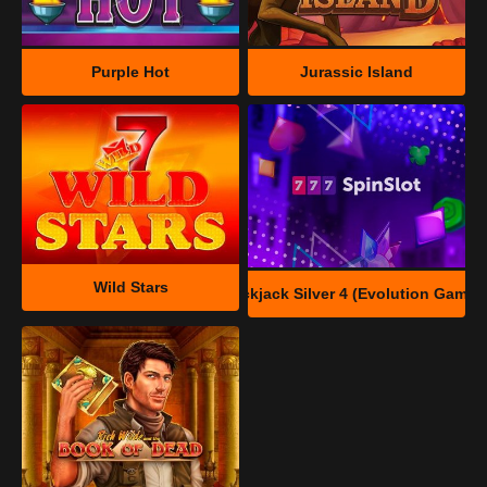
Purple Hot
Avalon II
Wild Stars
Blackjack Silver 4 (Evolution Gamin