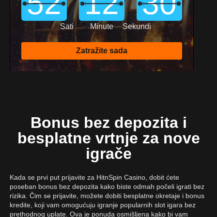
52
12
28
Sati
Minute
Sekundi
Zatražite sada
Bonus bez depozita i
besplatne vrtnje za nove
igrače
Kada se prvi put prijavite za HitnSpin Casino, dobit ćete
poseban bonus bez depozita kako biste odmah počeli igrati bez
rizika. Čim se prijavite, možete dobiti besplatne okretaje i bonus
kredite, koji vam omogućuju igranje popularnih slot igara bez
prethodnog uplate. Ova je ponuda osmišljena kako bi vam