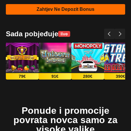
Zahtjev Ne Depozit Bonus
Sada pobjeđuje
79€
91€
280€
390€
Ponude i promocije
povrata novca samo za
visoke valjke