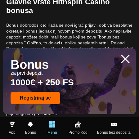
Glavne vrste Hitnspin Casino
bonusa
Bonus dobrodošlice: Kada se novi igrač prijavi, dobiva besplatne
okretaje i bonus jednak njihovom prvom depozitu. Ako napravite
depozit, možete dobiti mali bonus koji se zove "bonus bez
depozita." Obično, to dolazi u obliku besplatnih vrtnji. Reload
Bonus: Ako napravite više od jednog depozita, možda ćete dobiti
dodatni postotak bonusa. Cashback ponuda: U određenim
Bonus
igrama ili danima igrači dobivaju dio svojih gubitaka natrag. Za
lojalan igrač možete dobiti dodatne bonuse skupljanjem bodova.
Mogu postojati zahtjevi za klađenje i minimalni iznosi depozita
za prvi depozit
koji idu uz bonus. HitnSpin Casino prijavite se. Provjerite svoj
1000€ + 250 FS
račun telefonom ili e-poštom. Položi određeni iznos novca ako
se to od njega zatraži. Ako postoje bonus kodovi, unesite ih. Da
biste unovčili svoj dobitak, prvo morate igrati i ispuniti uvjete
Registriraj se
klađenja. Ako želite dobiti HitnSpin Casino bonus, uvijek
provjerite stranicu promocije i pročitajte sve uvjete i odredbe
prije nego što ga zatražite.
Bonus dobrodošlice: $500 + 100 besplatnih okretaja 35 x
klađenje Reload Bonus: 50% do $200 30 x Ovaj bonus mora biti
App
Bonus
Menu
Promo Kod
Bonus bez depozita
iskorišten u roku od 30 dana od primitka.