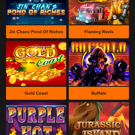
Jin Chans Pond Of Riches
Flaming Reels
Gold Coast
Buffalo