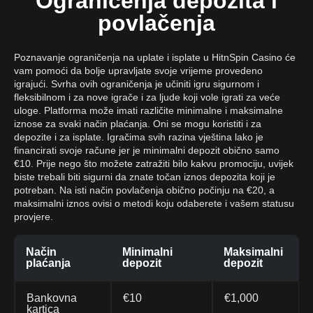
Ograničenja depozita i
povlačenja
Poznavanje ograničenja na uplate i isplate u HitnSpin Casino će
vam pomoći da bolje upravljate svoje vrijeme provedeno
igrajući. Svrha ovih ograničenja je učiniti igru sigurnom i
fleksibilnom i za nove igrače i za ljude koji vole igrati za veće
uloge. Platforma može imati različite minimalne i maksimalne
iznose za svaki način plaćanja. Oni se mogu koristiti i za
depozite i za isplate. Igračima svih razina vještina lako je
financirati svoje račune jer je minimalni depozit obično samo
€10. Prije nego što možete zatražiti bilo kakvu promociju, uvijek
biste trebali biti sigurni da znate točan iznos depozita koji je
potreban. Na isti način povlačenja obično počinju na €20, a
maksimalni iznos ovisi o metodi koju odaberete i vašem statusu
provjere.
Način
Minimalni
Maksimalni
plaćanja
depozit
depozit
Bankovna
€10
€1,000
kartica